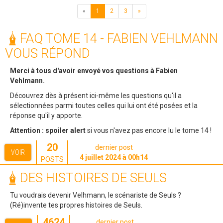
«
1
2
3
»
FAQ TOME 14 - FABIEN VEHLMANN
VOUS RÉPOND
Merci à tous d'avoir envoyé vos questions à Fabien
Vehlmann.
Découvrez dès à présent ici-même les questions qu'il a
sélectionnées parmi toutes celles qui lui ont été posées et la
réponse qu'il y apporte.
Attention :
spoiler alert
si vous n'avez pas encore lu le tome 14 !
20
dernier post
VOIR
4 juillet 2024 à 00h14
POSTS
DES HISTOIRES DE SEULS
Tu voudrais devenir Velhmann, le scénariste de Seuls ?
(Ré)invente tes propres histoires de Seuls.
4624
dernier post