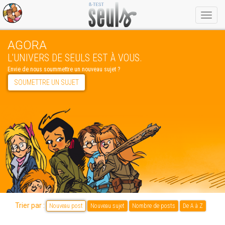
Menu
AGORA
L'UNIVERS DE SEULS EST À VOUS.
Envie de nous soummettre un nouveau sujet ?
SOUMETTRE UN SUJET
Trier par :
Nouveau post
Nouveau sujet
Nombre de posts
De A à Z