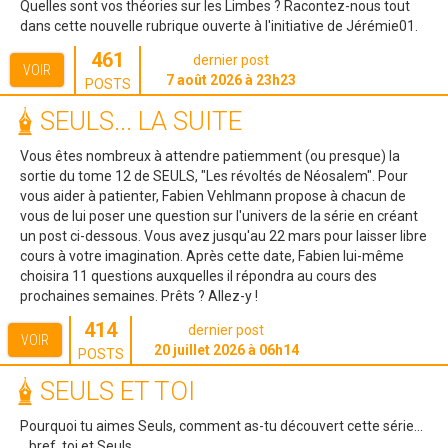
Quelles sont vos théories sur les Limbes ? Racontez-nous tout
dans cette nouvelle rubrique ouverte à l'initiative de Jérémie01.
461
dernier post
VOIR
7 août 2026 à 23h23
POSTS
SEULS... LA SUITE
Vous êtes nombreux à attendre patiemment (ou presque) la
sortie du tome 12 de SEULS, "Les révoltés de Néosalem". Pour
vous aider à patienter, Fabien Vehlmann propose à chacun de
vous de lui poser une question sur l'univers de la série en créant
un post ci-dessous. Vous avez jusqu'au 22 mars pour laisser libre
cours à votre imagination. Après cette date, Fabien lui-même
choisira 11 questions auxquelles il répondra au cours des
prochaines semaines. Prêts ? Allez-y !
414
dernier post
VOIR
20 juillet 2026 à 06h14
POSTS
SEULS ET TOI
Pourquoi tu aimes Seuls, comment as-tu découvert cette série...
...bref, toi et Seuls.