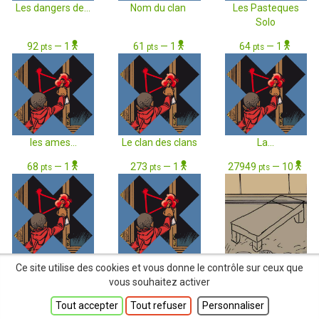
Les dangers de...
Nom du clan
Les Pasteques
Solo
92
— 1
61
— 1
64
— 1
pts
pts
pts
les ames...
Le clan des clans
La...
68
— 1
273
— 1
27949
— 10
pts
pts
pts
Le clan du...
SEULS x...
Le clan des...
Ce site utilise des cookies et vous donne le contrôle sur ceux que
vous souhaitez activer
Tout accepter
Tout refuser
Personnaliser
Seuls par Gazzotti et Vehlmann — ©
Dupuis
, 2026. —
Vie privée
—
Mentions