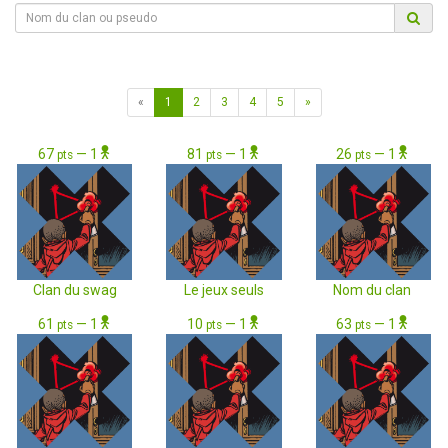
«
1
2
3
4
5
»
67
— 1
81
— 1
26
— 1
pts
pts
pts
Clan du swag
Le jeux seuls
Nom du clan
61
— 1
10
— 1
63
— 1
pts
pts
pts