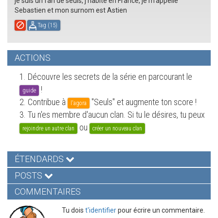
je suis un fan de seuls, j'habite en France, je m'appelle
Sebastien et mon surnom est Astien
Tag (
15
)
ACTIONS
1. Découvre les secrets de la série en parcourant le
!
guide
2. Contribue à
"Seuls" et augmente ton score !
l'agora
3. Tu n'es membre d'aucun clan. Si tu le désires, tu peux
ou
rejoindre un autre clan
créer un nouveau clan
ÉTENDARDS
POSTS
COMMENTAIRES
Tu dois
t'identifier
pour écrire un commentaire.