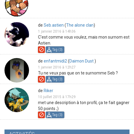
de
Seb.astien
(
The alone clan
)
1 janvier 2016 à 14h36
C'est comme vous voulez, mais mon surnom est
Astien.
Tag (
3
)
de
enfantmidi2
(
Daimon Dust
)
1 janvier 2016 à 12h27
Tu ne veux pas que on te surnomme Seb ?
Tag (
3
)
de
Riker
10 juillet 2015 à 17h29
met une description à ton profil, ça te fait gagner
50 points ;)
Tag (
3
)