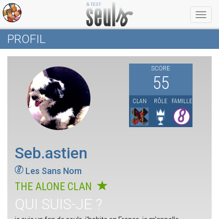
Menu
PROFIL
SCORE
55
CLAN
RÔLE
FAMILLE
Seb.astien
Les Sans Nom
THE ALONE CLAN
QUI SUIS-JE ?