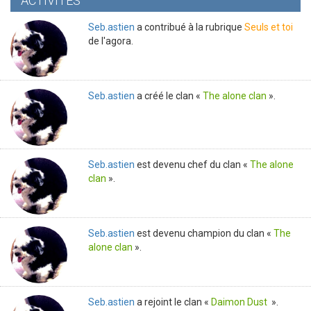
ACTIVITÉS
Seb.astien
a contribué à la rubrique
Seuls et toi
de l'agora.
Seb.astien
a créé le clan «
The alone clan
».
Seb.astien
est devenu chef du clan «
The alone
clan
».
Seb.astien
est devenu champion du clan «
The
alone clan
».
Seb.astien
a rejoint le clan «
Daimon Dust
».