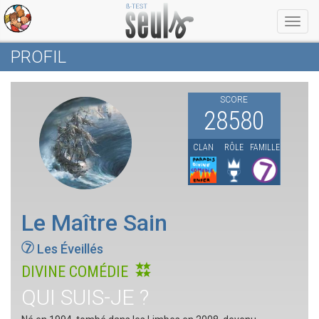
Menu
PROFIL
SCORE
28580
CLAN
RÔLE
FAMILLE
Le Maître Sain
Les Éveillés
DIVINE COMÉDIE
QUI SUIS-JE ?