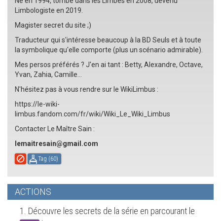
Né en 1994, tombé dans les Limbes en 2008, devenu
Limbologiste en 2019.
Magister secret du site ;)
Traducteur qui s'intéresse beaucoup à la BD Seuls et à toute
la symbolique qu'elle comporte (plus un scénario admirable).
Mes persos préférés ? J'en ai tant : Betty, Alexandre, Octave,
Yvan, Zahia, Camille...
N'hésitez pas à vous rendre sur le WikiLimbus :
https://le-wiki-
limbus.fandom.com/fr/wiki/Wiki_Le_Wiki_Limbus
Contacter Le Maître Sain :
lemaitresain@gmail.com
Tag (
60
)
ACTIONS
1. Découvre les secrets de la série en parcourant le