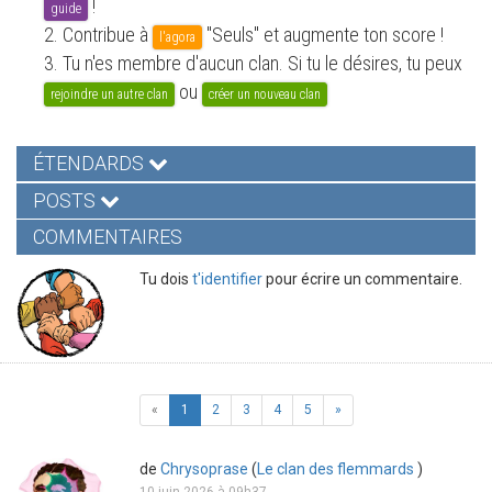
!
guide
2. Contribue à
"Seuls" et augmente ton score !
l'agora
3. Tu n'es membre d'aucun clan. Si tu le désires, tu peux
ou
rejoindre un autre clan
créer un nouveau clan
ÉTENDARDS
POSTS
COMMENTAIRES
Tu dois
t'identifier
pour écrire un commentaire.
«
1
2
3
4
5
»
de
Chrysoprase
(
Le clan des flemmards
)