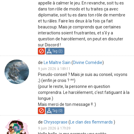
appelle à calmer le jeu. En revanche, soit tu es
dans ton rôle de modo et tu traites ça avec
diplomatie, soit tu es dans ton rôle de membre
et tu râles. Faire les deux à la fois ça fait
beaucoup. Mais je comprends que certaines
interactions soient frustrantes, et s'il y a
question de harcèlement, on peut en discuter
sur Discord !
Tag (
2
)
de
Le Maître Sain
(
Divine Comédie
)
9 juin 2026 à 18h11
Pseudo-conseil ? Mais je suis au conseil, voyons
;) (enfin je crois ? ^^)
(pour le reste, la personne en question
comprendra. Le harcèlement, c'est fatiguant à la
longue.)
Mais merci de ton message !! :)
Tag (
0
)
de
Chrysoprase
(
Le clan des flemmards
)
9 juin 2026 à 17h39