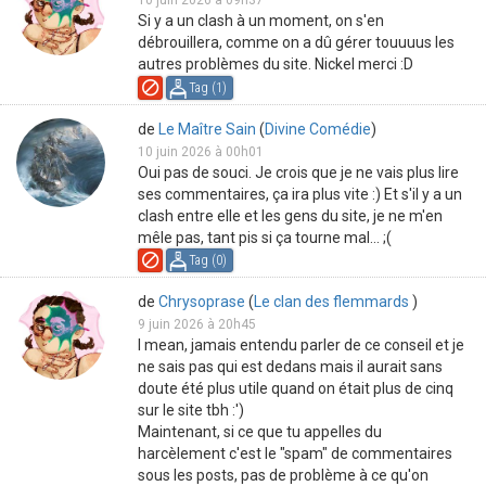
10 juin 2026 à 09h37
Si y a un clash à un moment, on s'en
débrouillera, comme on a dû gérer touuuus les
autres problèmes du site. Nickel merci :D
Tag (
1
)
de
Le Maître Sain
(
Divine Comédie
)
10 juin 2026 à 00h01
Oui pas de souci. Je crois que je ne vais plus lire
ses commentaires, ça ira plus vite :) Et s'il y a un
clash entre elle et les gens du site, je ne m'en
mêle pas, tant pis si ça tourne mal... ;(
Tag (
0
)
de
Chrysoprase
(
Le clan des flemmards
)
9 juin 2026 à 20h45
I mean, jamais entendu parler de ce conseil et je
ne sais pas qui est dedans mais il aurait sans
doute été plus utile quand on était plus de cinq
sur le site tbh :')
Maintenant, si ce que tu appelles du
harcèlement c'est le "spam" de commentaires
sous les posts, pas de problème à ce qu'on