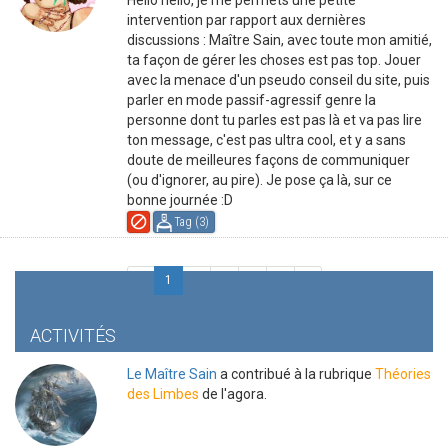
Hello hello, je me permets une petite
intervention par rapport aux dernières
discussions : Maître Sain, avec toute mon amitié,
ta façon de gérer les choses est pas top. Jouer
avec la menace d'un pseudo conseil du site, puis
parler en mode passif-agressif genre la
personne dont tu parles est pas là et va pas lire
ton message, c'est pas ultra cool, et y a sans
doute de meilleures façons de communiquer
(ou d'ignorer, au pire). Je pose ça là, sur ce
bonne journée :D
Tag (
3
)
«
1
2
3
4
5
»
ACTIVITÉS
Le Maître Sain
a contribué à la rubrique
Théories
des Limbes
de l'agora.