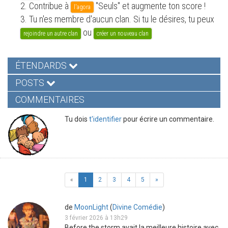
2. Contribue à
"Seuls" et augmente ton score !
l'agora
3. Tu n'es membre d'aucun clan. Si tu le désires, tu peux
ou
rejoindre un autre clan
créer un nouveau clan
ÉTENDARDS
POSTS
COMMENTAIRES
Tu dois
t'identifier
pour écrire un commentaire.
«
1
2
3
4
5
»
de
MoonLight
(
Divine Comédie
)
3 février 2026 à 13h29
Before the storm avait la meilleure histoire avec