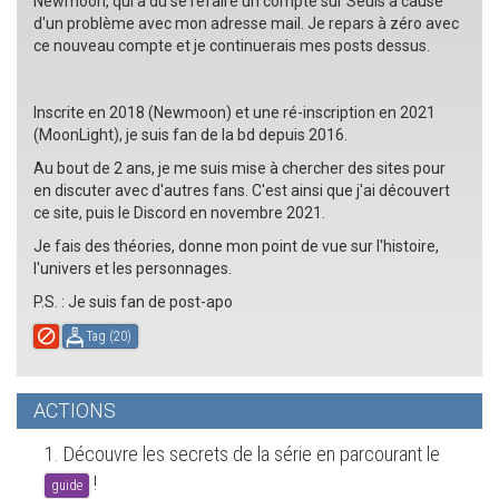
Newmoon, qui a dû se refaire un compte sur Seuls à cause
d'un problème avec mon adresse mail. Je repars à zéro avec
ce nouveau compte et je continuerais mes posts dessus.
Inscrite en 2018 (Newmoon) et une ré-inscription en 2021
(MoonLight), je suis fan de la bd depuis 2016.
Au bout de 2 ans, je me suis mise à chercher des sites pour
en discuter avec d'autres fans. C'est ainsi que j'ai découvert
ce site, puis le Discord en novembre 2021.
Je fais des théories, donne mon point de vue sur l'histoire,
l'univers et les personnages.
P.S. : Je suis fan de post-apo
Tag (
20
)
ACTIONS
1. Découvre les secrets de la série en parcourant le
!
guide