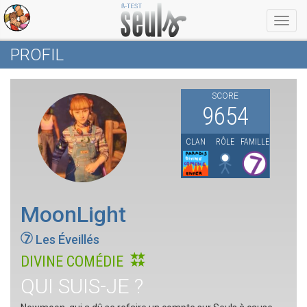
Menu
PROFIL
SCORE
9654
CLAN
RÔLE
FAMILLE
MoonLight
Les Éveillés
DIVINE COMÉDIE
QUI SUIS-JE ?