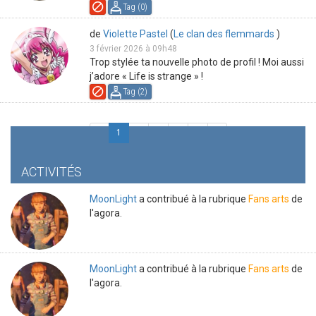
Tag (
0
)
de
Violette Pastel
(
Le clan des flemmards
)
3 février 2026 à 09h48
Trop stylée ta nouvelle photo de profil ! Moi aussi
j’adore « Life is strange » !
Tag (
2
)
«
1
2
3
4
5
»
ACTIVITÉS
MoonLight
a contribué à la rubrique
Fans arts
de
l'agora.
MoonLight
a contribué à la rubrique
Fans arts
de
l'agora.