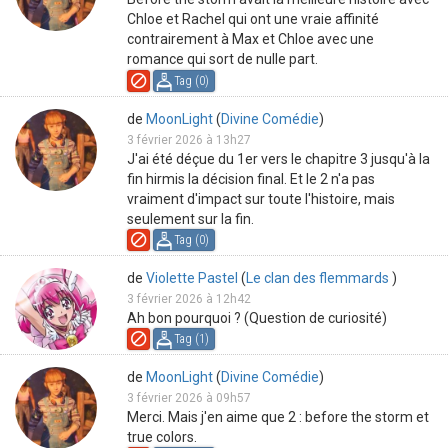
Chloe et Rachel qui ont une vraie affinité
contrairement à Max et Chloe avec une
romance qui sort de nulle part.
Tag (
0
)
de
MoonLight
(
Divine Comédie
)
3 février 2026 à 13h27
J'ai été déçue du 1er vers le chapitre 3 jusqu'à la
fin hirmis la décision final. Et le 2 n'a pas
vraiment d'impact sur toute l'histoire, mais
seulement sur la fin.
Tag (
0
)
de
Violette Pastel
(
Le clan des flemmards
)
3 février 2026 à 12h42
Ah bon pourquoi ? (Question de curiosité)
Tag (
1
)
de
MoonLight
(
Divine Comédie
)
3 février 2026 à 09h57
Merci. Mais j'en aime que 2 : before the storm et
true colors.