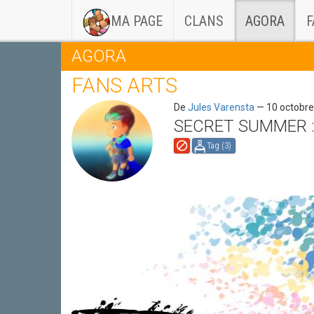
(CURRENT)
MA PAGE
CLANS
AGORA
F
AGORA
FANS ARTS
De
Jules Varensta
— 10 octobre
SECRET SUMMER 
Tag (
3
)