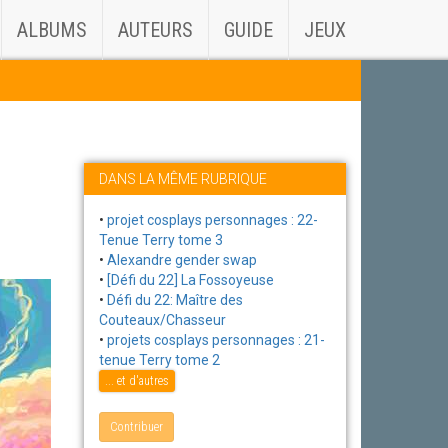
ALBUMS
AUTEURS
GUIDE
JEUX
DANS LA MÊME RUBRIQUE
•
projet cosplays personnages : 22-
Tenue Terry tome 3
•
Alexandre gender swap
•
[Défi du 22] La Fossoyeuse
•
Défi du 22: Maître des
Couteaux/Chasseur
•
projets cosplays personnages : 21-
tenue Terry tome 2
... et d'autres
Contribuer