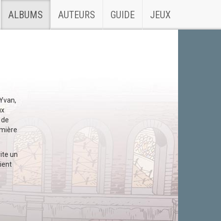
ALBUMS
AUTEURS
GUIDE
JEUX
 Yvan,
ux
 de
emière
ite un
ient