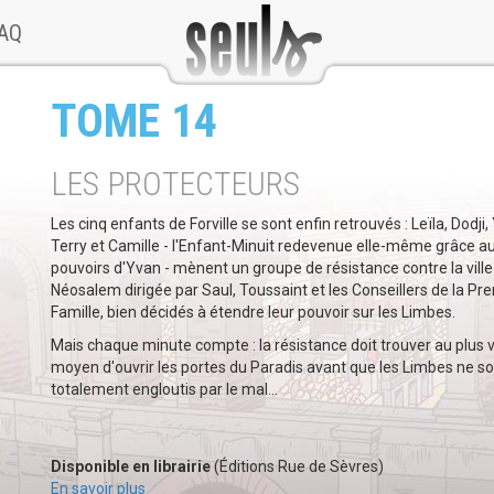
AQ
TOME 14
LES PROTECTEURS
Les cinq enfants de Forville se sont enfin retrouvés : Leïla, Dodji,
Terry et Camille - l'Enfant-Minuit redevenue elle-même grâce a
pouvoirs d'Yvan - mènent un groupe de résistance contre la ville
Néosalem dirigée par Saul, Toussaint et les Conseillers de la Pr
Famille, bien décidés à étendre leur pouvoir sur les Limbes.
Mais chaque minute compte : la résistance doit trouver au plus v
moyen d'ouvrir les portes du Paradis avant que les Limbes ne so
totalement engloutis par le mal...
Disponible en librairie
(Éditions Rue de Sèvres)
En savoir plus