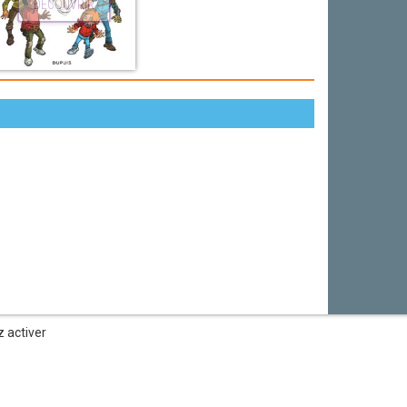
DÉCOUVRIR
z activer
légales
—
Gère tes cookies
—
Conditions d'utilisation
—
Contact