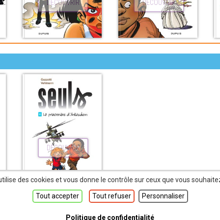
DÉCOUVRIR
DÉCOUVRIR
DÉCOUVRIR
utilise des cookies et vous donne le contrôle sur ceux que vous souhaite
Tout accepter
Tout refuser
Personnaliser
Seuls par Gazzotti et Vehlmann — ©
Dupuis
, 2026. —
Vie privée
—
Mentions 
Politique de confidentialité