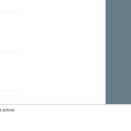
z activer
légales
—
Gère tes cookies
—
Conditions d'utilisation
—
Contact