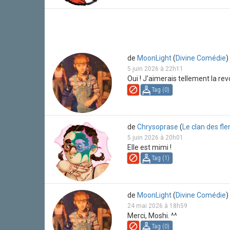
de
MoonLight
(
Divine Comédie
)
5 juin 2026 à 22h11
Oui ! J'aimerais tellement la rev
Tag (
0
)
de
Chrysoprase
(
Le clan des f
5 juin 2026 à 20h01
Elle est mimi !
Tag (
1
)
de
MoonLight
(
Divine Comédie
)
24 mai 2026 à 18h59
Merci, Moshi. ^^
Tag (
0
)