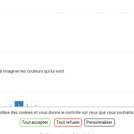
à imaginer les couleurs qui lui vont.
«
1
2
»
utilise des cookies et vous donne le contrôle sur ceux que vous souhaite
Tout accepter
Tout refuser
Personnaliser
Seuls par Gazzotti et Vehlmann — ©
Dupuis
, 2026. —
Vie privée
—
Mentions 