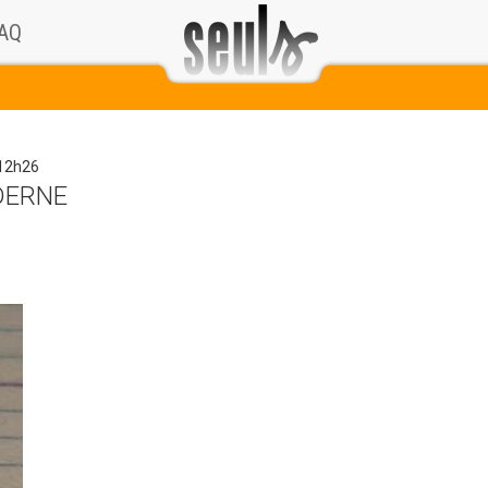
AQ
 12h26
DERNE