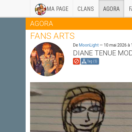
(CURRENT)
MA PAGE
CLANS
AGORA
F
AGORA
FANS ARTS
De
MoonLight
— 10 mai 2026 à
DIANE TENUE MO
Tag (
5
)