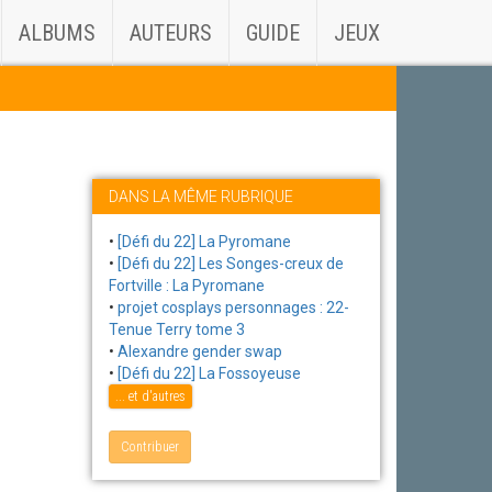
ALBUMS
AUTEURS
GUIDE
JEUX
DANS LA MÊME RUBRIQUE
•
[Défi du 22] La Pyromane
•
[Défi du 22] Les Songes-creux de
Fortville : La Pyromane
•
projet cosplays personnages : 22-
Tenue Terry tome 3
•
Alexandre gender swap
•
[Défi du 22] La Fossoyeuse
... et d'autres
Contribuer