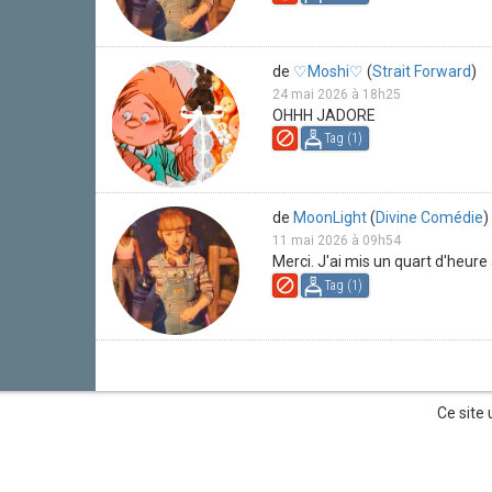
de
♡Moshi♡
(
Strait Forward
)
24 mai 2026 à 18h25
OHHH JADORE
Tag (
1
)
de
MoonLight
(
Divine Comédie
)
11 mai 2026 à 09h54
Merci. J'ai mis un quart d'heure 
Tag (
1
)
Ce site 