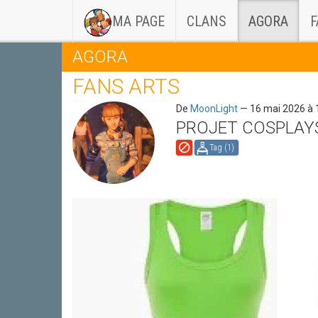
(CURRENT)
MA PAGE
CLANS
AGORA
F
AGORA
FANS ARTS
De
MoonLight
— 16 mai 2026 à
PROJET COSPLAYS
Tag (
1
)