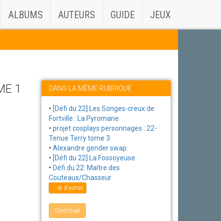
ALBUMS
AUTEURS
GUIDE
JEUX
ME 1
DANS LA MÊME RUBRIQUE
•
[Défi du 22] Les Songes-creux de
Fortville : La Pyromane
•
projet cosplays personnages : 22-
Tenue Terry tome 3
•
Alexandre gender swap
•
[Défi du 22] La Fossoyeuse
•
Défi du 22: Maître des
Couteaux/Chasseur
... et d'autres
Contribuer